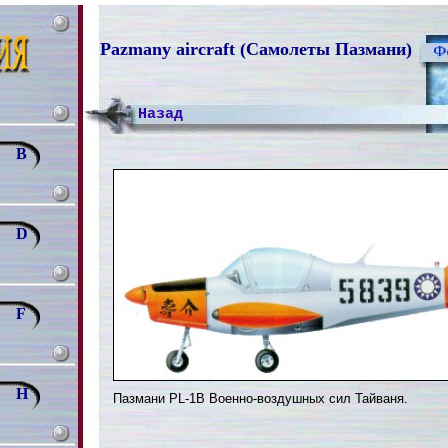
Pazmany aircraft (Самолеты Пазмани)
Назад
B
D
F
H
Пазмани PL-1B Военно-воздушных сил Тайваня.