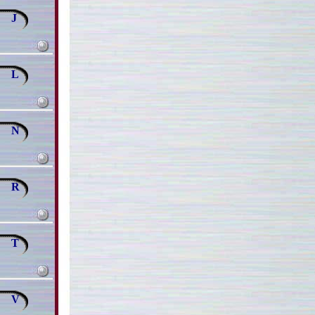
J
L
N
R
T
V