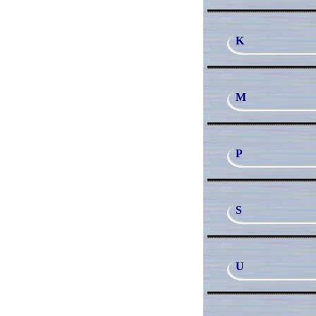
K
M
P
S
U