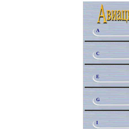
A
C
E
G
I